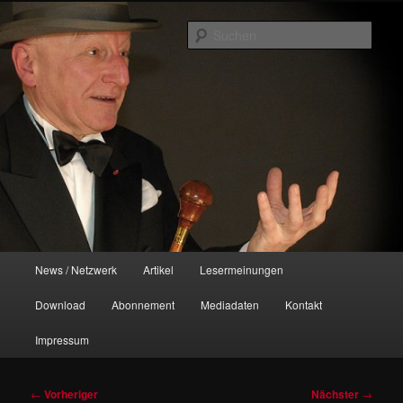
Zum
Das REIFE Magazin
primären
Such
Inhalt
springen
HERBSTFEUER
Hauptmenü
News / Netzwerk
Artikel
Lesermeinungen
Download
Abonnement
Mediadaten
Kontakt
Impressum
Beitragsnavigation
←
Vorheriger
Nächster
→