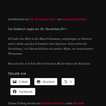
Veröffentlicht am
28. November 2011
von
Andreas Reichelt
Ina Grabisch sagte am 28. November.2011:
Ich habe das Heft in die Hand bekommen, angefangen zu blättern,
und es dann auf gleich komplett durchgelesen. Sehr schön die
Gestaltung, viel übersichtlicher als andere Hefte, ein interessanter
Themenmix.
Bewaren Sie sich bitte Ihre kritischen Blicke hinter die Kulissen.
TEILEN VIA
E-Mail
Drucken
X
Facebook
Dieser Eintrag wurde von
Andreas Reichelt
unter
Aktuelle