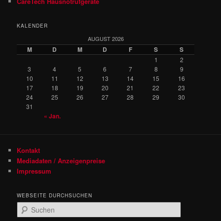
CareTech Hausnotrufgeräte
KALENDER
AUGUST 2026
M
D
M
D
F
S
S
1
2
3
4
5
6
7
8
9
10
11
12
13
14
15
16
17
18
19
20
21
22
23
24
25
26
27
28
29
30
31
« Jan.
Kontakt
Mediadaten / Anzeigenpreise
Impressum
WEBSEITE DURCHSUCHEN
S
u