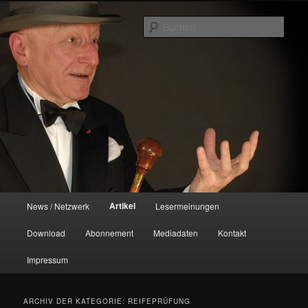
Zum
Zum
Das REIFE Magazin
primären
sekundären
Such
Inhalt
Inhalt
springen
springen
HERBSTFEUER
Hauptmenü
Artikel
News / Netzwerk
Lesermeinungen
Download
Abonnement
Mediadaten
Kontakt
Impressum
ARCHIV DER KATEGORIE:
REIFEPRÜFUNG