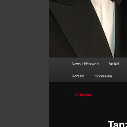
Hauptmenü
News / Netzwerk
Artikel
Kontakt
Impressum
Beitragsnavigation
←
Vorheriger
Tan