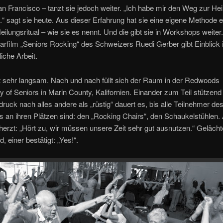
n Francisco – tanzt sie jedoch weiter. „Ich habe mir den Weg zur Hei
t.“ sagt sie heute. Aus dieser Erfahrung hat sie eine eigene Methode e
eilungsritual – wie sie es nennt. Und die gibt sie in Workshops weiter
film „Seniors Rocking“ des Schweizers Ruedi Gerber gibt Einblick i
che Arbeit.
t sehr langsam. Nach und nach füllt sich der Raum in der Redwoods
of Seniors in Marin County, Kalifornien. Einander zum Teil stützen
druck nach alles andere als „rüstig“ dauert es, bis alle Teilnehmer de
 an ihren Plätzen sind: den „Rocking Chairs“, den Schaukelstühlen.
herzt: „Hört zu, wir müssen unsere Zeit sehr gut ausnutzen.“ Gelächt
, einer bestätigt: „Yes!“.