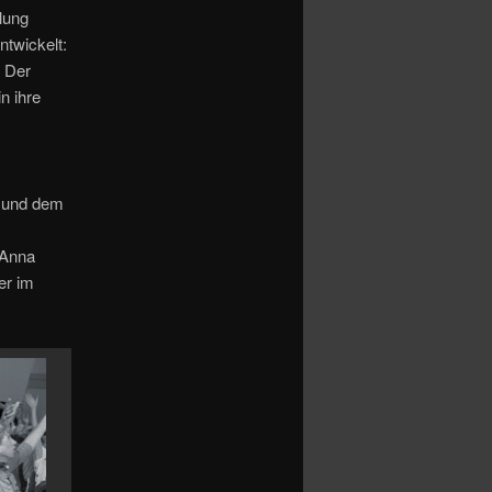
lung
ntwickelt:
. Der
n ihre
d und dem
s
 Anna
er im