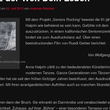
ht am
22. Juli 2012
von
Andreas Reichelt
Mit dem Projekt „Seniors Rocking“ beweist die 91-jä
Halprin wie befreiend es sein kann, Gefühle mit dem
auszudrücken. In einem kalifornischen Seniorenzen
fordert sie zum Ausdruckstanz auf. Über einen
beeindruckenden Film von Ruedi Gerber berichtet:
Von Wolfgang
o:
.seniorsrocking.com
Anna Halprin zählt zu den bedeutendsten Künstlerin
modernen Tanzes. Ganze Generationen von Tänzer
en hat sie seit den frühen fünfziger Jahren beeinflusst, den Ausdruc
iert. Mit ihren avantgardistischen Auftritten auch so manchen Skandal
hren dann der Bruch. Sie erkrankt an Darmkrebs und verabschiedet s
lichkeit. Zuhause, auf ihrer „Bühne“ – einer besonderen Terrasse vor