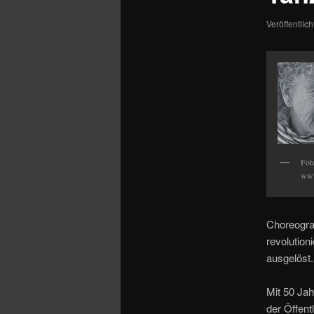
Veröffentlic
Fot
www
Choreograf
revolution
ausgelöst.
Mit 50 Ja
der Öffent