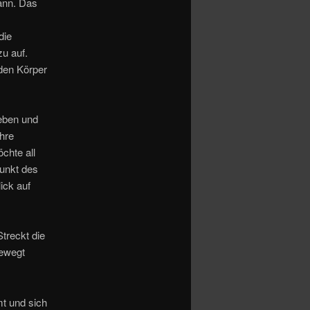
kann. Das
die
u auf.
 den Körper
Leben und
ihre
chte all
unkt des
ick auf
treckt die
bewegt
t und sich