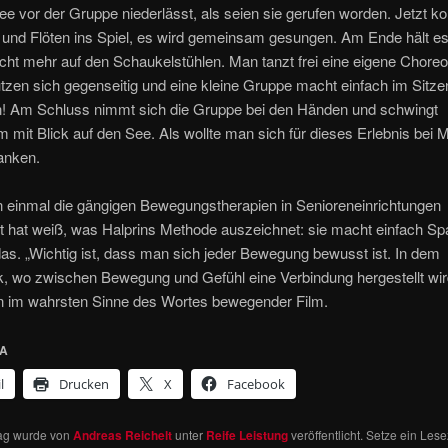
e vor der Gruppe niederlässt, als seien sie gerufen worden. Jetzt
und Flöten ins Spiel, es wird gemeinsam gesungen. Am Ende hält es
cht mehr auf den Schaukelstühlen. Man tanzt frei eine eigene Choreo
tzen sich gegenseitig und eine kleine Gruppe macht einfach im Sitze
en! Am Schluss nimmt sich die Gruppe bei den Händen und schwingt
mit Blick auf den See. Als wollte man sich für dieses Erlebnis bei M
anken.
 einmal die gängigen Bewegungstherapien in Senioreneinrichtungen
t hat weiß, was Halprins Methode auszeichnet: sie macht einfach S
as. „Wichtig ist, dass man sich jeder Bewegung bewusst ist. In dem
, wo zwischen Bewegung und Gefühl eine Verbindung hergestellt wird
in im wahrsten Sinne des Wortes bewegender Film.
IA
l
Drucken
X
Facebook
rag wurde von
Andreas Reichelt
unter
Reife Leistung
veröffentlicht. Setze ein Les