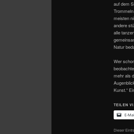
auf dem Se
Trommeln 
meisten ni
andere stü
alle tanz
gemeinsam 
Natur bed
Wer schon
beobachte
mehr als d
Augenblick
Kunst.“ E
TEILEN V
E-Mai
Dieser Eint