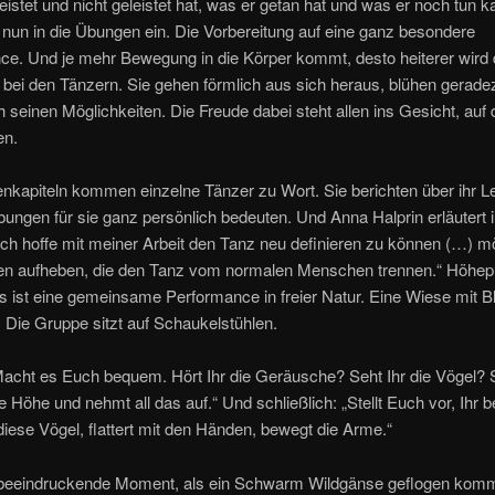
eistet und nicht geleistet hat, was er getan hat und was er noch tun 
ßt nun in die Übungen ein. Die Vorbereitung auf eine ganz besondere
ce. Und je mehr Bewegung in die Körper kommt, desto heiterer wird 
ei den Tänzern. Sie gehen förmlich aus sich heraus, blühen geradez
 seinen Möglichkeiten. Die Freude dabei steht allen ins Gesicht, auf
en.
nkapiteln kommen einzelne Tänzer zu Wort. Sie berichten über ihr 
ungen für sie ganz persönlich bedeuten. Und Anna Halprin erläutert 
Ich hoffe mit meiner Arbeit den Tanz neu definieren zu können (…) mö
en aufheben, die den Tanz vom normalen Menschen trennen.“ Höhep
ist eine gemeinsame Performance in freier Natur. Eine Wiese mit Bl
 Die Gruppe sitzt auf Schaukelstühlen.
Macht es Euch bequem. Hört Ihr die Geräusche? Seht Ihr die Vögel? S
e Höhe und nehmt all das auf.“ Und schließlich: „Stellt Euch vor, Ihr 
iese Vögel, flattert mit den Händen, bewegt die Arme.“
beeindruckende Moment, als ein Schwarm Wildgänse geflogen komm