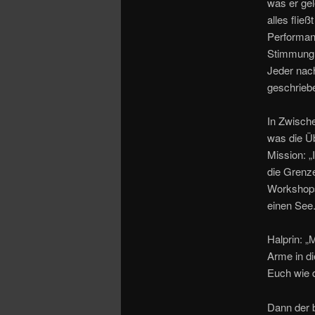
was er gel
alles flie
Performan
Stimmung b
Jeder nach
geschrieb
In Zwische
was die Üb
Mission: „
die Grenz
Workshops 
einen See.
Halprin: „
Arme in di
Euch wie d
Dann der 