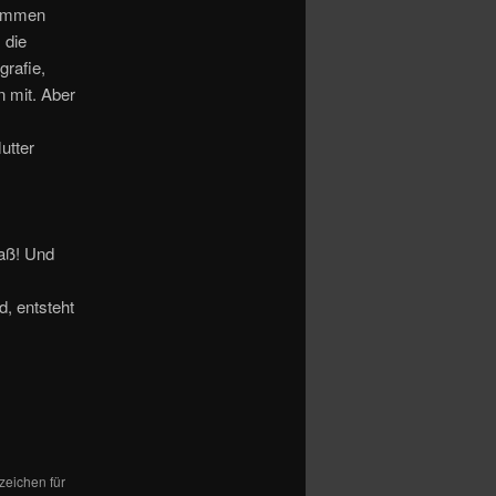
 kommen
 die
grafie,
n mit. Aber
utter
paß! Und
, entsteht
ezeichen für