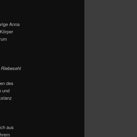
hrige Anna
 Körper
trum
 Riebesehl
nen des
n und
kstanz
ich aus
 ihrem