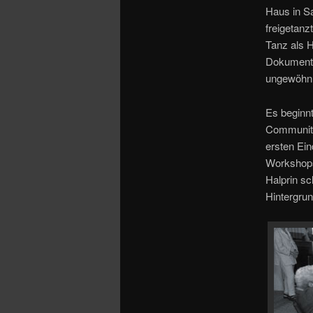
Haus in Sa
freigetanz
Tanz als H
Dokumentar
ungewöhnli
Es beginn
Community 
ersten Ein
Workshops
Halprin sc
Hintergrund